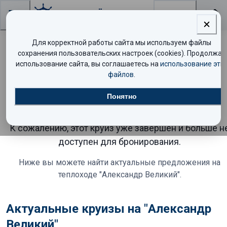
Поиск
Для корректной работы сайта мы используем файлы
сохранения пользовательских настроек (cookies). Продолжая
Круиз на теплоходе
использование сайта, вы соглашаетесь на
использование эти
файлов
.
"Александр Великий"
Понятно
завершён
К сожалению, этот круиз уже завершён и больше н
доступен для бронирования.
Ниже вы можете найти актуальные предложения
на
теплоходе "Александр Великий"
.
Актуальные круизы на "Александр
Великий"