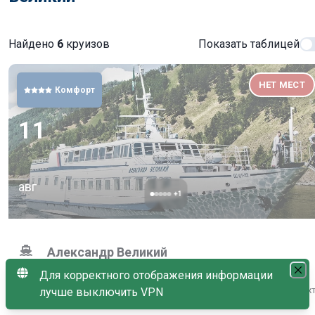
Найдено
6
круизов
Показать таблицей
НЕТ МЕСТ
Комфорт
11
авг
+
1
Александр Великий
Нет в продаже
Для корректного отображения информации
Иркутск (Листвянка) → остров Огой → остров Ольхон → бух
лучше выключить VPN
Академическая → бухта Бабушка → Иркутск