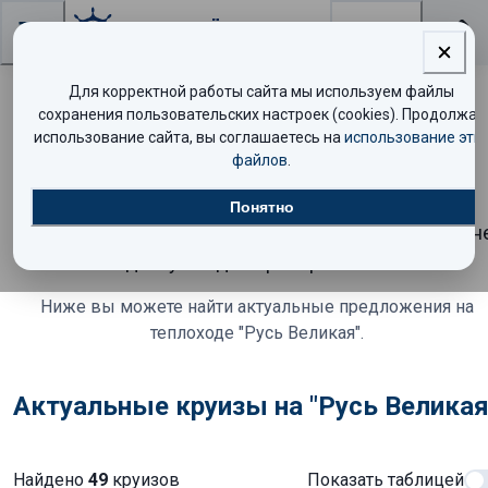
Поиск
Для корректной работы сайта мы используем файлы
сохранения пользовательских настроек (cookies). Продолжая
Круиз на теплоходе "Русь
использование сайта, вы соглашаетесь на
использование эти
файлов
.
Великая" завершён
Понятно
К сожалению, этот круиз уже завершён и больше н
доступен для бронирования.
Ниже вы можете найти актуальные предложения
на
теплоходе "Русь Великая"
.
Актуальные круизы на "Русь Великая
Найдено
49
круизов
Показать таблицей