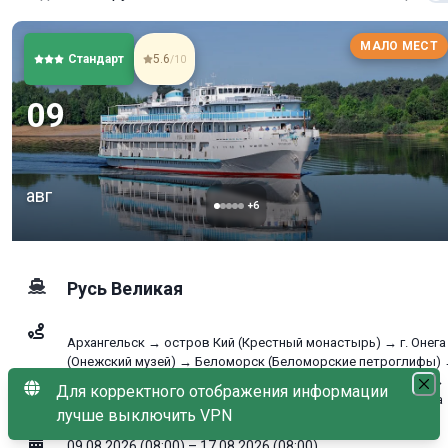
МАЛО МЕСТ
Стандарт
5.6
/10
09
авг
+
6
Русь Великая
Архангельск → остров Кий (Крестный монастырь) → г. Онега
(Онежский музей) → Беломорск (Беломорские петроглифы)
Сосновец → Повенец (Медвежьегорск / гора Воттоваара) →
Для корректного отображения информации
Петрозаводск (Водопад Кивач) → Углич (Кремль) → Москва
лучше выключить VPN
09.08.2026 (08:00) – 17.08.2026 (08:00)