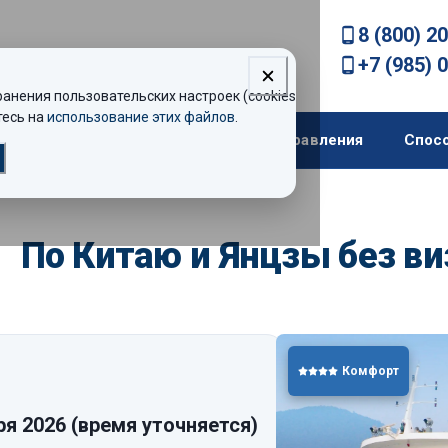
8 (800) 2
+7 (985) 
нения пользовательских настроек (cookies).
есь на
использование этих файлов
.
екомендации
Теплоходы
Направления
Спос
По Китаю и Янцзы без в
Комфорт
ря 2026
(время уточняется)