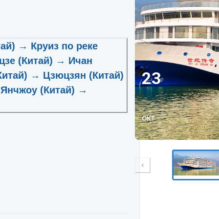
тай) → Круиз по реке
цзе (Китай) → Ичан
23
Китай) → Цзюцзян (Китай)
 Янчжоу (Китай) →
окт