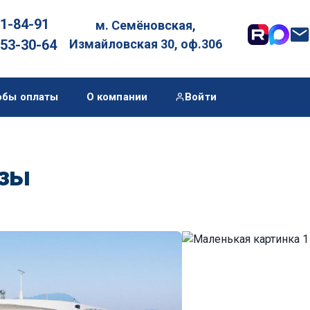
01-84-91
м. Семёновская,

053-30-64
Измайловская 30, оф.306
обы оплаты
О компании
Войти
изы