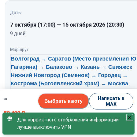
Даты
7 октября
(17:00)
—
15 октября 2026
(20:30)
9
дней
Маршрут
Волгоград → Саратов (Место приземления Ю
Гагарина) → Балаково → Казань → Свияжск 
Нижний Новгород (Семенов) → Городец →
Кострома (Богоявленский храм) → Москва
Нажмите, чтобы посмотреть программу по дням
Написать в
от
Выбрать каюту
MAX
Теплоход
50 400
₽
Русь Великая
Для корректного отображения информации
5.6
/10
лучше выключить VPN
за 1 гостя
Свободных кают