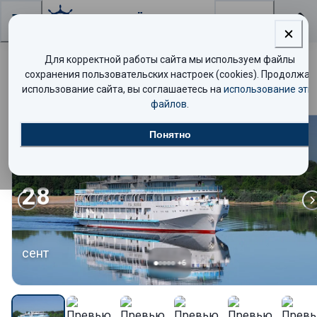
Поиск
Для корректной работы сайта мы используем файлы
Буддийские мантры – огни Волгограда
сохранения пользовательских настроек (cookies). Продолжая
использование сайта, вы соглашаетесь на
использование эти
файлов
.
Понятно
Стандарт
28
сент
+
6