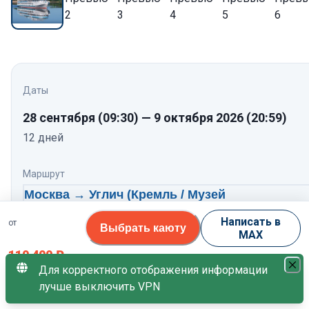
Даты
28 сентября
(09:30)
—
9 октября 2026
(20:59)
12
дней
Маршрут
Москва → Углич (Кремль / Музей
гидроэнергетики) → Мышкин → Ярославль
Написать в
от
Выбрать каюту
(Толгский Монастырь / Ростов Великий) →
MAX
Городец → Нижний Новгород (Нижегородски
110 400
₽
кремль) → Чебоксары (Йошкар-Ола) → Болга
Для корректного отображения информации
лучше выключить VPN
Самара (Бункер Сталина / Этнопарк Дружба
за 1 гостя
народов) → Волгоград (Автобусный тур: Эли