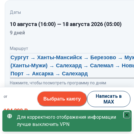
Даты
10 августа
(16:00)
—
18 августа 2026
(05:00)
9
дней
Маршрут
Сургут → Ханты-Мансийск → Березово → Му
(Ханты-Мужи) → Салехард → Салемал → Нов
Порт → Аксарка → Салехард
Нажмите, чтобы посмотреть программу по дням
Написать в
от
Теплоход
Выбрать каюту
MAX
Северная сказка
9.0
/10
194 290
₽
Для корректного отображения информации
Свободных кают
лучше выключить VPN
за 1 гостя