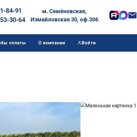
01-84-91
м. Семёновская,

053-30-64
Измайловская 30, оф.306
обы оплаты
О компании
Войти