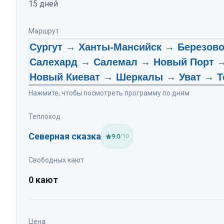
15
дней
Маршрут
Сургут → Ханты-Мансийск → Березов
Салехард → Салемал → Новый Порт →
Новый Киеват → Шеркалы → Уват → Т
Нажмите, чтобы посмотреть программу по дням
Теплоход
Северная сказка
9.0
/10
Свободных кают
0 кают
Цена