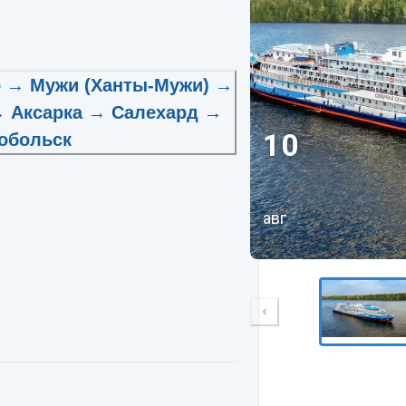
о → Мужи (Ханты-Мужи) →
 Аксарка → Салехард →
10
обольск
авг