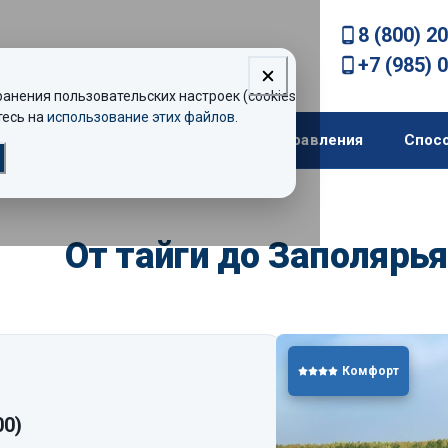
8 (800) 2
+7 (985) 
нения пользовательских настроек (cookies).
есь на
использование этих файлов
.
екомендации
Теплоходы
Направления
Спос
От тайги до Заполярья
Комфорт
00)