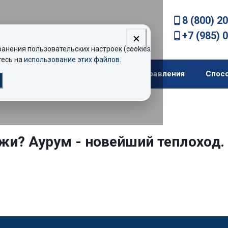
8 (800) 2
+7 (985) 
нения пользовательских настроек (cookies).
есь на
использование этих файлов
.
екомендации
Теплоходы
Направления
Спос
ужи? Аурум - новейший теплоход