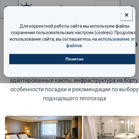
Поиск
Для корректной работы сайта мы используем файлы
Выбор теплохода для людей с
сохранения пользовательских настроек (cookies). Продолжая
использование сайта, вы соглашаетесь на
использование эти
нарушением опорно-двигательного
файлов
.
аппарата
Понятно
Полное руководство по доступности круизов:
адаптированные каюты, инфраструктура на борту,
особенности посадки и рекомендации по выбору
подходящего теплохода