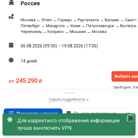
Россия
Москва → Углич → Горицы → Рауталахти → Валаам → Санкт-
Петербург → Мандроги → Кижи → Петрозаводск → Вытегра
Череповец → Коприно → Мышкин → Москва
06.08.2026 (09:30) – 19.08.2026 (17:00)
14
дней
Выбрать ка
245 290
от
₽
Свободно: 3 
без скидки
252 790
₽
Скрыть подробности
В наличии одноместная каюта
В наличии каюта с балконом
Параметры поиска
По дате возрастания
Для корректного отображения информации
Стоянки: Остров Валаам, Остров Кижи
×
лучше выключить VPN
МАЛО МЕСТ
С наличием мест
Люкс
8.5
/10