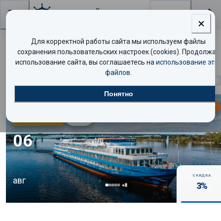
Поиск
Для корректной работы сайта мы используем файлы
Поиск круизов
сохранения пользовательских настроек (cookies). Продолжая
использование сайта, вы соглашаетесь на
использование эти
файлов
.
Найдено
292
круиза
Показать таблицей
Понятно
МАЛО МЕСТ
Люкс
8.7
/10
06
СКИДКА
авг
3
%
+
8