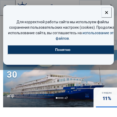
Поиск
Для корректной работы сайта мы используем файлы
Поиск круизов
сохранения пользовательских настроек (cookies). Продолжая
использование сайта, вы соглашаетесь на
использование эти
файлов
.
Найдено
1
круиз
Показать таблицей
Понятно
Комфорт
8.5
/10
30
СКИДКА
апр
11
%
+
7