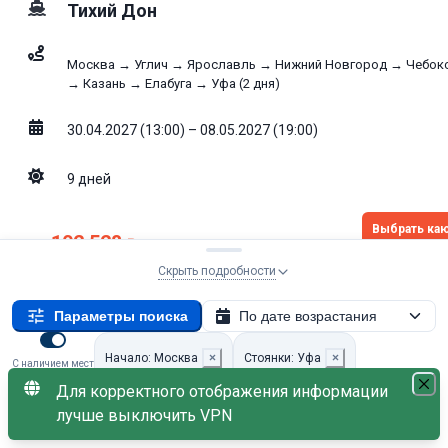
Тихий Дон
Москва → Углич → Ярославль → Нижний Новгород → Чебок
→ Казань → Елабуга → Уфа (2 дня)
30.04.2027 (13:00) – 08.05.2027 (19:00)
9
дней
Выбрать ка
102 528
от
₽
Свободно: 16
Скрыть подробности
без скидки
115 200
₽
Параметры поиска
По дате возрастания
Пенсионная скидка −10%
Дети бесплатно
Начало: Москва
×
Стоянки: Уфа
×
С наличием мест
Для корректного отображения информации
8-10 дней
×
лучше выключить VPN