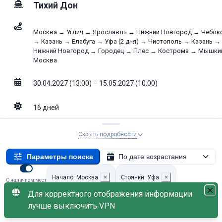
Тихий Дон
Москва → Углич → Ярославль → Нижний Новгород → Чебок
→ Казань → Елабуга → Уфа (2 дня) → Чистополь → Казань →
Нижний Новгород → Городец → Плес → Кострома → Мышки
Москва
30.04.2027 (13:00) – 15.05.2027 (10:00)
16
дней
Выбрать ка
Скрыть подробности
191 819
от
₽
Свободно: 13
Параметры поиска
По дате возрастания
без скидки
215 527
₽
Начало: Москва
×
Стоянки: Уфа
×
Пенсионная скидка −10%
Дети бесплатно
С наличием мест
Для корректного отображения информации
14-17 дней
×
лучше выключить VPN