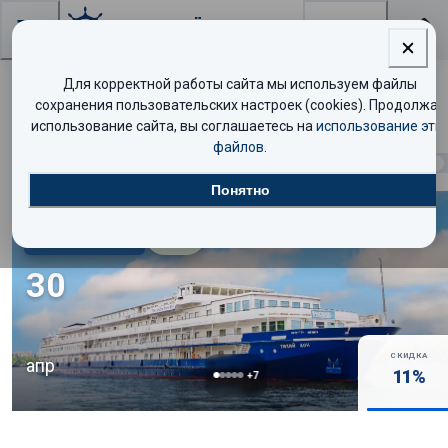
Поиск
Для корректной работы сайта мы используем файлы
Поиск круизов
сохранения пользовательских настроек (cookies). Продолжая
использование сайта, вы соглашаетесь на
использование эти
файлов
.
Найдено
1
круиз
Показать таблицей
Понятно
Комфорт
8.5
/10
30
СКИДКА
апр
11
%
+
7