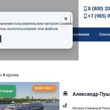
8 (800) 2
+7 (985) 
нения пользовательских настроек (cookies).
есь на
использование этих файлов
.
екомендации
Теплоходы
Направления
Спос
но
4
круиза
МАЛО МЕСТ
Стандарт
Александр Пуш
Москва (Северный Речн