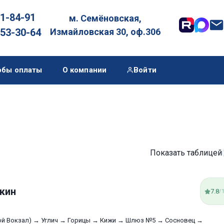
01-84-91
м. Семёновская,

053-30-64
Измайловская 30, оф.306
обы оплаты
О компании
Войти
Показать таблицей
кин
7.8
/
ой Вокзал) → Углич → Горицы → Кижи → Шлюз №5 → Сосновец →