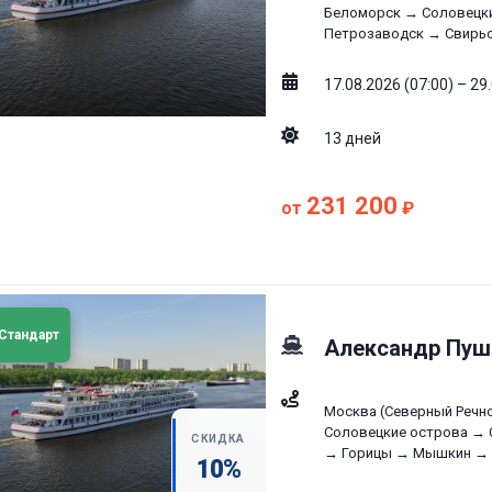
Беломорск → Соловецки
Петрозаводск → Свирьс
17.08.2026 (07:00) – 29
13
дней
231 200
от
₽
Стандарт
Александр Пуш
Москва (Северный Речн
Соловецкие острова → 
СКИДКА
→ Горицы → Мышкин → М
10
%