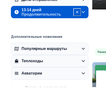
13-14 дней
Продолжительность
Дополнительные пожелания
Популярные маршруты
Пенси
Теплоходы
Акватории
05
Круизы выходного дня
Пт–Вс
0 круизов
июн