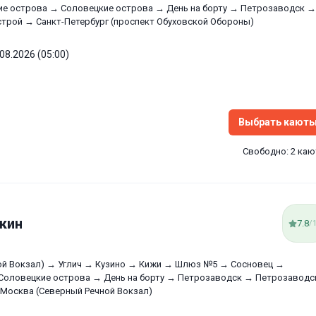
е острова → Соловецкие острова → День на борту → Петрозаводск →
трой → Санкт-Петербург (проспект Обуховской Обороны)
.08.2026 (05:00)
Выбрать кают
Свободно: 2 ка
кин
7.8
/
ой Вокзал) → Углич → Кузино → Кижи → Шлюз №5 → Сосновец →
Соловецкие острова → День на борту → Петрозаводск → Петрозаводс
осква (Северный Речной Вокзал)