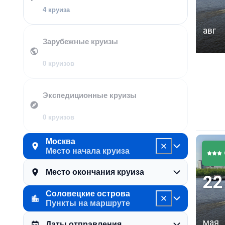
4 круиза
авг
Зарубежные круизы
0 круизов
Экспедиционные круизы
0 круизов
Москва
Место начала круиза
Место окончания круиза
22
Соловецкие острова
Пункты на маршруте
мая
Даты отправления