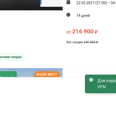
22.05.2027 (21:00) – 04
14
дней
216 900
от
₽
без скидки
241 000
₽
онная скидка
МАЛО МЕСТ
Стандарт
Александр Пуш
Для корр
VPN
Москва (Северный Речн
Соловецкие острова → 
СКИДКА
→ Свирьстрой → Санкт-
10
%