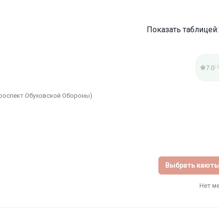
Показать таблицей
7.0
/
проспект Обуховской Обороны)
Выбрать кают
Нет м