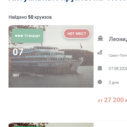
Найдено
50
круизов
НЕТ МЕСТ
Стандарт
Леони
07
Санкт-Пет
07.08.2026
авг
3
дня
27 200
от