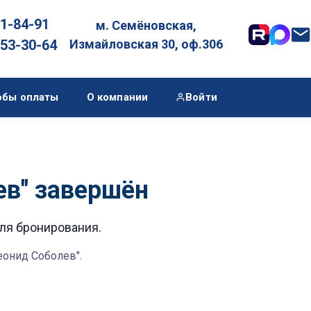
01-84-91
м. Семёновская,

053-30-64
Измайловская 30, оф.306
обы оплаты
О компании
Войти
ев" завершён
для бронирования.
еонид Соболев"
.