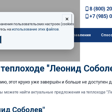
8 (800) 2
+7 (985) 
нения пользовательских настроек (cookies).
есь на
использование этих файлов
.
екомендации
Теплоходы
Направления
Спос
 теплоходе "Леонид Собол
ию, этот круиз уже завершён и больше не доступен 
ы можете найти актуальные предложения
на теплоходе "Л
нид Соболев"