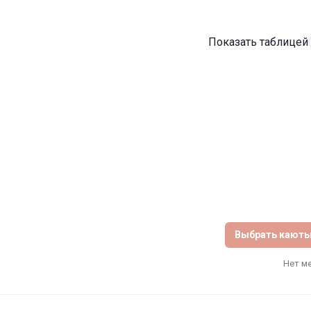
Показать таблицей
Выбрать кают
Нет м