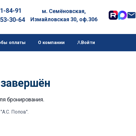
01-84-91
м. Семёновская,

053-30-64
Измайловская 30, оф.306
обы оплаты
О компании
Войти
" завершён
для бронирования.
"А.С. Попов"
.