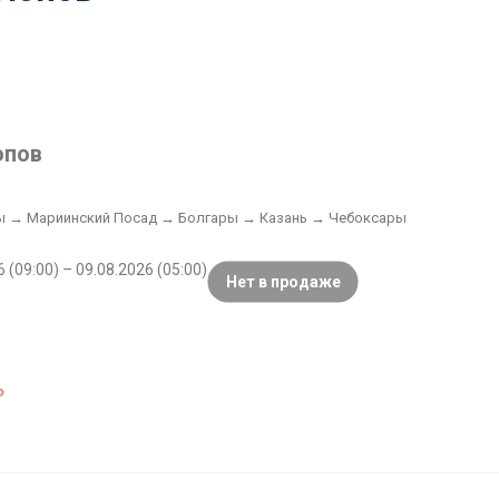
опов
ы → Мариинский Посад → Болгары → Казань → Чебоксары
 (09:00) – 09.08.2026 (05:00)
Нет в продаже
₽