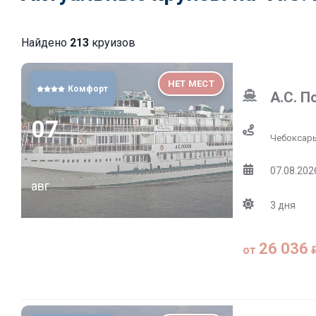
Найдено
213
круизов
НЕТ МЕСТ
Комфорт
А.С. П
07
Чебоксар
07.08.2026
авг
3
дня
26 036
от