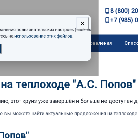
8 (800) 2
+7 (985) 
нения пользовательских настроек (cookies).
есь на
использование этих файлов
.
екомендации
Теплоходы
Направления
Спос
 на теплоходе "А.С. Попов
ию, этот круиз уже завершён и больше не доступен 
е вы можете найти актуальные предложения
на теплоходе 
 Попов"