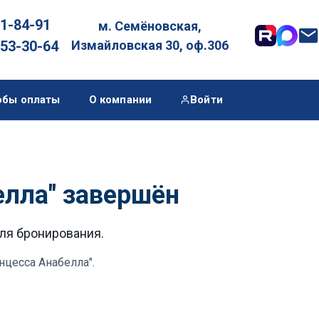
01-84-91
м. Семёновская,

053-30-64
Измайловская 30, оф.306
обы оплаты
О компании
Войти
елла" завершён
для бронирования.
нцесса Анабелла"
.