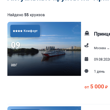
Найдено
55
круизов
Комфорт
Принц
09
Москва →
09.08.2026
авг
1
день
5 000
от
₽