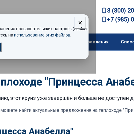
8 (800) 2
+7 (985) 
нения пользовательских настроек (cookies).
есь на
использование этих файлов
.
екомендации
Теплоходы
Направления
Спос
еплоходе "Принцесса Анаб
ию, этот круиз уже завершён и больше не доступен 
можете найти актуальные предложения
на теплоходе "При
нцесса Анабелла"