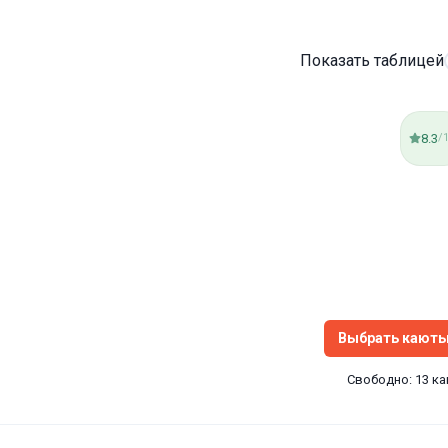
Показать таблицей
8.3
/
Выбрать кают
Свободно: 13 к