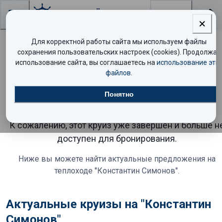
Поиск
Для корректной работы сайта мы используем файлы
сохранения пользовательских настроек (cookies). Продолжая
Круиз на теплоходе
использование сайта, вы соглашаетесь на
использование эти
файлов
.
"Константин Симонов"
Понятно
завершён
К сожалению, этот круиз уже завершён и больше н
доступен для бронирования.
Ниже вы можете найти актуальные предложения
на
теплоходе "Константин Симонов"
.
Актуальные круизы на "Константин
Симонов"