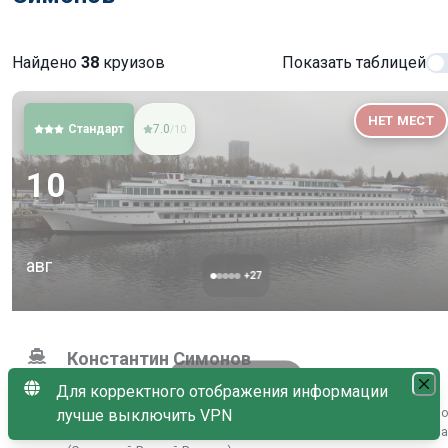
Найдено
38
круизов
Показать таблицей
НЕТ МЕСТ
Стандарт
7.0
/10
10
авг
+
27
Константин Симонов
Нет в продаже
Для корректного отображения информации
Санкт-Петербург (проспект Обуховской Обороны) → Лодейн
лучше выключить VPN
Поле → Свирьстрой → Кижи → Горицы → Мышкин → Москва